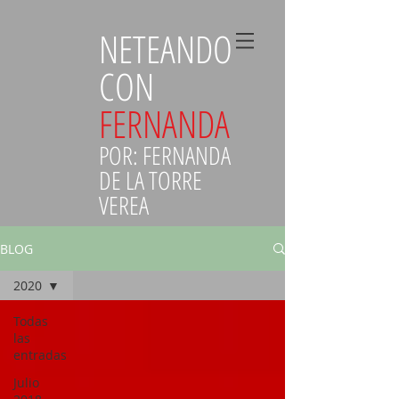
NETEANDO
CON
FERNANDA
POR: FERNANDA
DE LA TORRE
VEREA
BLOG
2020
Todas
las
entradas
Julio