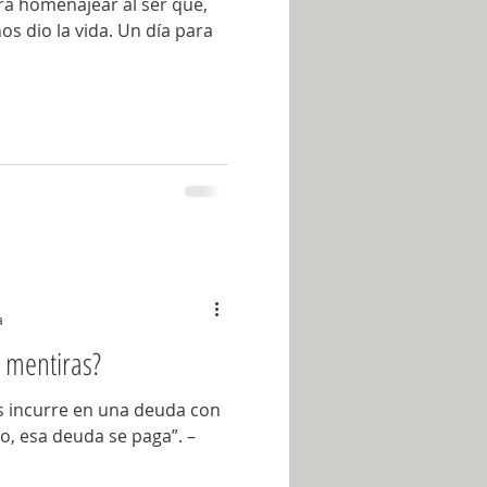
ara homenajear al ser que,
s dio la vida. Un día para
a
s mentiras?
 incurre en una deuda con
o, esa deuda se paga”. –