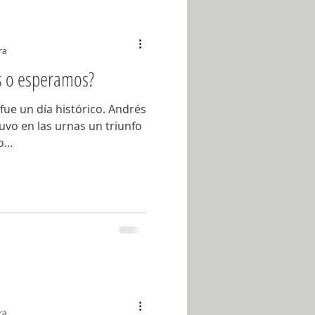
Abril 2019
ra
s o esperamos?
Octubre 2019
 fue un día histórico. Andrés
vo en las urnas un triunfo
2026
...
ra