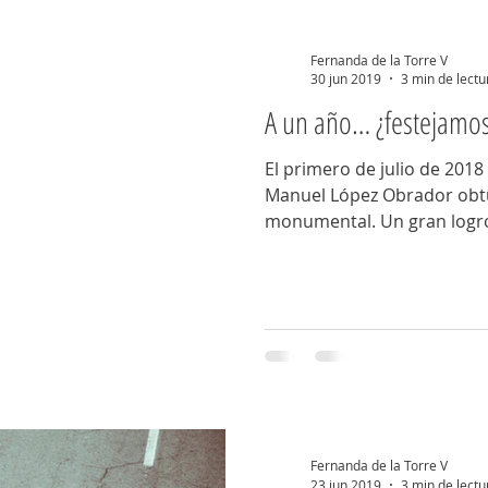
diciembre 2018
Enero 2019
Febrero 2019
Marzo 2019
Fernanda de la Torre V
30 jun 2019
3 min de lectu
A un año… ¿festejamo
nio, 2019
Julio, 2019
Agosto, 2019
Septiembre, 2019
El primero de julio de 2018
Manuel López Obrador obtu
9
2020
2021
2022
2023
2024
2025
monumental. Un gran logro
Fernanda de la Torre V
23 jun 2019
3 min de lectu