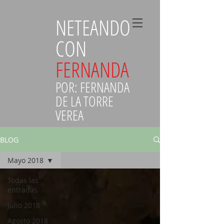
NETEANDO
CON
FERNANDA
POR: FERNANDA
DE LA TORRE
VEREA
BLOG
Mayo 2018
Todas las
entradas
Julio 2018
Agosto 2018