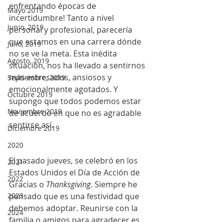
enfrentando épocas de 
Mayo 2019
incertidumbre! Tanto a nivel 
Junio, 2019
personal y profesional, parecería 
que estamos en una carrera dónde 
Julio, 2019
no se ve la meta. Esta inédita 
Agosto, 2019
situación, nos ha llevado a sentirnos 
más estresados, ansiosos y 
Septiembre, 2019
emocionalmente agotados. Y 
Octubre 2019
supongo que todos podemos estar 
Noviembre 2019
de acuerdo en que no es agradable 
sentirse así. 
Diciembre 2019
2020
El pasado jueves, se celebró en los 
2021
Estados Unidos el Día de Acción de 
2022
Gracias o 
Thanksgiving
. Siempre he 
pensado que es una festividad que 
2023
debemos adoptar. Reunirse con la 
2024
familia o amigos para agradecer es 