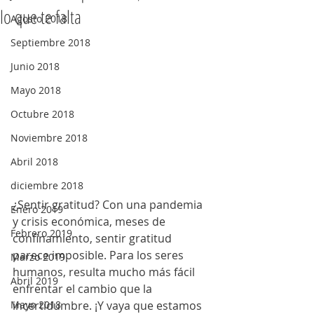
lo que te falta
Agosto 2018
Septiembre 2018
Junio 2018
Mayo 2018
Octubre 2018
Noviembre 2018
Abril 2018
diciembre 2018
¿Sentir gratitud? Con una pandemia 
Enero 2019
y crisis económica, meses de 
Febrero 2019
confinamiento, sentir gratitud 
parece imposible. Para los seres 
Marzo 2019
humanos, resulta mucho más fácil 
Abril 2019
enfrentar el cambio que la 
incertidumbre. ¡Y vaya que estamos 
Mayo 2018