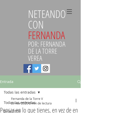
NETEANDO
CON
FERNANDA
POR: FERNANDA
DE LA TORRE
VEREA
Entrada
Todas las entradas
Fernanda de la Torre V
Todas las entradas
29 nov 2020
2 min de lectura
Pensar en lo que tienes, en vez de en
Julio 2018