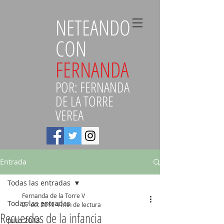
NETEANDO
CON
FERNANDA
POR: FERNANDA
DE LA TORRE
VEREA
Entrada
Todas las entradas
Fernanda de la Torre V
Todas las entradas
27 oct 2019
4 min de lectura
Recuerdos de la infancia
Julio 2018