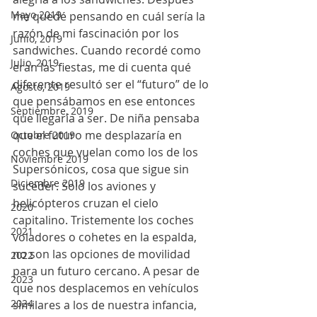
Mayo 2019
me quedé pensando en cuál sería la 
razón de mi fascinación por los 
Junio, 2019
sandwiches. Cuando recordé como 
Julio, 2019
eran las fiestas, me di cuenta qué 
diferente resultó ser el “futuro” de lo 
Agosto, 2019
que pensábamos en ese entonces 
Septiembre, 2019
que llegaría a ser. De niña pensaba 
que el futuro me desplazaría en 
Octubre 2019
coches que vuelan como los de los 
Noviembre 2019
Supersónicos, cosa que sigue sin 
Diciembre 2019
suceder. Solo los aviones y 
helicópteros cruzan el cielo 
2020
capitalino. Tristemente los coches 
2021
voladores o cohetes en la espalda, 
no son las opciones de movilidad 
2022
para un futuro cercano. A pesar de 
2023
que nos desplacemos en vehículos 
2024
similares a los de nuestra infancia, 