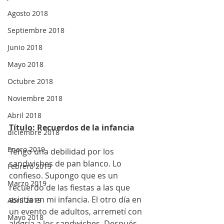
Agosto 2018
Septiembre 2018
Junio 2018
Mayo 2018
Octubre 2018
Noviembre 2018
Abril 2018
Título: Recuerdos de la infancia
diciembre 2018
Enero 2019
Tengo una debilidad por los 
sandwiches de pan blanco. Lo 
Febrero 2019
confieso. Supongo que es un 
Marzo 2019
recuerdo de las fiestas a las que 
asistía en mi infancia. El otro día en 
Abril 2019
un evento de adultos, arremetí con 
Mayo 2018
alegría a los sandwiches. Después 