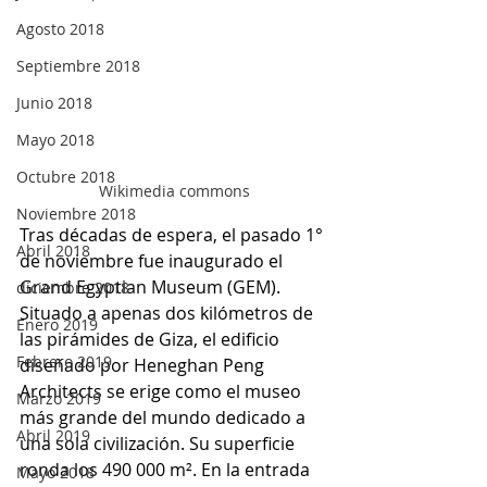
Agosto 2018
Septiembre 2018
Junio 2018
Mayo 2018
Octubre 2018
Wikimedia commons
Noviembre 2018
Tras décadas de espera, el pasado 1° 
Abril 2018
de noviembre fue inaugurado el 
Grand Egyptian Museum (GEM). 
diciembre 2018
Situado a apenas dos kilómetros de 
Enero 2019
las pirámides de Giza, el edificio 
Febrero 2019
diseñado por Heneghan Peng 
Architects se erige como el museo 
Marzo 2019
más grande del mundo dedicado a 
Abril 2019
una sola civilización. Su superficie 
ronda los 490 000 m². En la entrada 
Mayo 2018