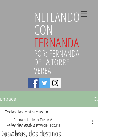
NETEANDO
CON
FERNANDA
POR: FERNANDA
DE LA TORRE
VEREA
Entrada
Todas las entradas
Fernanda de la Torre V
Todas las entradas
9 nov 2025
2 min de lectura
Dos obras, dos destinos
Julio 2018