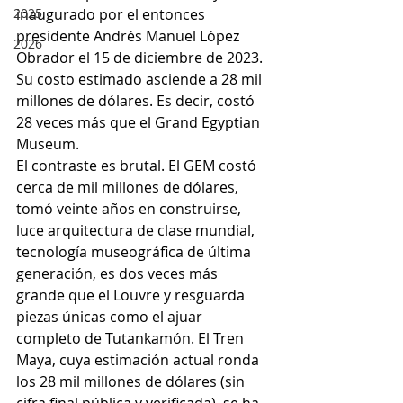
inaugurado por el entonces 
2025
presidente Andrés Manuel López 
2026
Obrador el 15 de diciembre de 2023. 
Su costo estimado asciende a 28 mil 
millones de dólares. Es decir, costó 
28 veces más que el Grand Egyptian 
Museum.
El contraste es brutal. El GEM costó 
cerca de mil millones de dólares, 
tomó veinte años en construirse, 
luce arquitectura de clase mundial, 
tecnología museográfica de última 
generación, es dos veces más 
grande que el Louvre y resguarda 
piezas únicas como el ajuar 
completo de Tutankamón. El Tren 
Maya, cuya estimación actual ronda 
los 28 mil millones de dólares (sin 
cifra final pública y verificada), se ha 