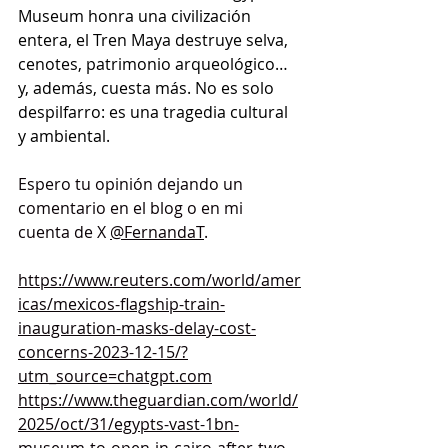
Museum honra una civilización 
entera, el Tren Maya destruye selva, 
cenotes, patrimonio arqueológico… 
y, además, cuesta más. No es solo 
despilfarro: es una tragedia cultural 
y ambiental.
Espero tu opinión dejando un 
comentario en el blog o en mi 
cuenta de X 
@FernandaT
.
https://www.reuters.com/world/amer
icas/mexicos-flagship-train-
inauguration-masks-delay-cost-
concerns-2023-12-15/?
utm_source=chatgpt.com
https://www.theguardian.com/world/
2025/oct/31/egypts-vast-1bn-
museum-to-open-in-cairo-after-two-