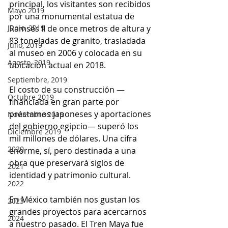
principal, los visitantes son recibidos 
Mayo 2019
por una monumental estatua de 
Ramsés II de once metros de altura y 
Junio, 2019
83 toneladas de granito, trasladada 
Julio, 2019
al museo en 2006 y colocada en su 
Agosto, 2019
ubicación actual en 2018.
Septiembre, 2019
El costo de su construcción —
Octubre 2019
financiada en gran parte por 
préstamos japoneses y aportaciones 
Noviembre 2019
del gobierno egipcio— superó los 
Diciembre 2019
mil millones de dólares. Una cifra 
2020
enorme, sí, pero destinada a una 
obra que preservará siglos de 
2021
identidad y patrimonio cultural.
2022
En México también nos gustan los 
2023
grandes proyectos para acercarnos 
2024
a nuestro pasado. El Tren Maya fue 