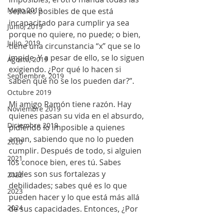
Mayo 2019
señales posibles de que está 
incapacitado para cumplir ya sea 
Junio, 2019
porque no quiere, no puede; o bien, 
Julio, 2019
tiene una circunstancia “x” que se lo 
impide. Y a pesar de ello, se lo siguen 
Agosto, 2019
exigiendo. ¿Por qué lo hacen si 
Septiembre, 2019
saben que no se los pueden dar?”. 
Octubre 2019
Mi amigo Ramón tiene razón. Hay 
Noviembre 2019
quienes pasan su vida en el absurdo, 
Diciembre 2019
pidiendo lo imposible a quienes 
aman, sabiendo que no lo pueden 
2020
cumplir. Después de todo, si alguien 
2021
los conoce bien, eres tú. Sabes 
cuáles son sus fortalezas y 
2022
debilidades; sabes qué es lo que 
2023
pueden hacer y lo que está más allá 
2024
de sus capacidades. Entonces, ¿Por 