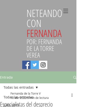
NETEANDO
CON
FERNANDA
POR: FERNANDA
DE LA TORRE
VEREA
Entrada
Todas las entradas
Fernanda de la Torre V
Todas las entradas
10 abr 2022
3 min de lectura
Especialistas del desprecio
Julio 2018