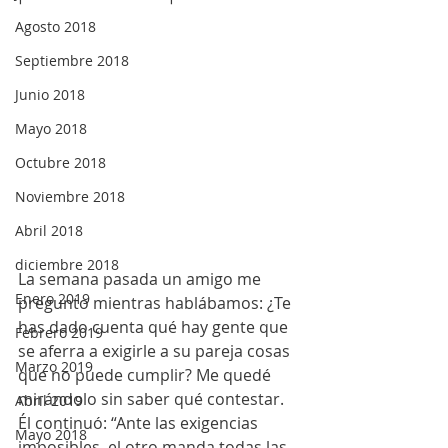
Agosto 2018
Septiembre 2018
Junio 2018
Mayo 2018
Octubre 2018
Noviembre 2018
Abril 2018
diciembre 2018
La semana pasada un amigo me 
Enero 2019
pregunto mientras hablábamos: ¿Te 
has dado cuenta qué hay gente que 
Febrero 2019
se aferra a exigirle a su pareja cosas 
Marzo 2019
que no puede cumplir? Me quedé 
mirándolo sin saber qué contestar. 
Abril 2019
Él continuó: “Ante las exigencias 
Mayo 2018
imposibles, el otro manda todas las 