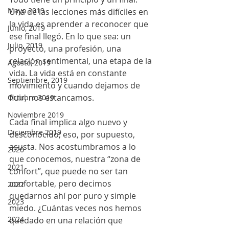
Mayo 2019
Una de las lecciones más difíciles en 
la vida es aprender a reconocer que 
Junio, 2019
ese final llegó. En lo que sea: un 
Julio, 2019
proyecto, una profesión, una 
relación sentimental, una etapa de la 
Agosto, 2019
vida. La vida está en constante 
Septiembre, 2019
movimiento y cuando dejamos de 
fluir, nos estancamos.
Octubre 2019
Noviembre 2019
Cada final implica algo nuevo y 
Diciembre 2019
desconocido; eso, por supuesto, 
asusta. Nos acostumbramos a lo 
2020
que conocemos, nuestra “zona de 
2021
confort”, que puede no ser tan 
confortable, pero decimos 
2022
quedarnos ahí por puro y simple 
2023
miedo. ¿Cuántas veces nos hemos 
2024
quedado en una relación que 