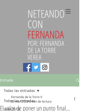
NETEANDO
CON
FERNANDA
POR: FERNANDA
DE LA TORRE
VEREA
Entrada
Todas las entradas
Fernanda de la Torre V
Todas las entradas
29 mar 2020
3 min de lectura
El valor de poner un punto final…
Julio 2018