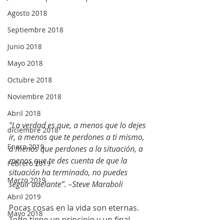
Agosto 2018
Septiembre 2018
Junio 2018
Mayo 2018
Octubre 2018
Noviembre 2018
Abril 2018
"La verdad es que, a menos que lo dejes 
diciembre 2018
ir, a menos que te perdones a ti mismo, 
Enero 2019
a menos que perdones a la situación, a 
menos que te des cuenta de que la 
Febrero 2019
situación ha terminado, no puedes 
Marzo 2019
seguir adelante”. –Steve Maraboli
Abril 2019
Pocas cosas en la vida son eternas. 
Mayo 2018
Todo tiene un principio y un final. 