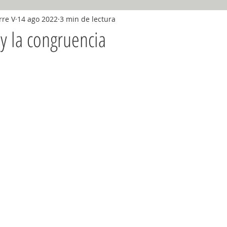
rre V
14 ago 2022
3 min de lectura
diciembre 2018
Enero 2019
Febrero 2019
Marzo 2019
 y la congruencia
nio, 2019
Julio, 2019
Agosto, 2019
Septiembre, 2019
9
2020
2021
2022
2023
2024
2025