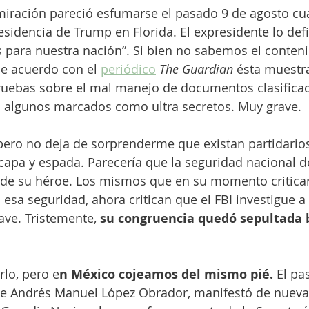
miración pareció esfumarse el pasado 9 de agosto cua
esidencia de Trump en Florida. El expresidente lo def
para nuestra nación”. Si bien no sabemos el conteni
de acuerdo con el 
periódico
The Guardian 
ésta muestra
uebas sobre el mal manejo de documentos clasificad
s algunos marcados como ultra secretos. Muy grave.
 pero no deja de sorprenderme que existan partidario
capa y espada. Parecería que la seguridad nacional de
a de su héroe. Los mismos que en su momento criticar
 esa seguridad, ahora critican que el FBI investigue 
ve. Tristemente, 
su congruencia quedó sepultada b
lo, pero e
n México cojeamos del mismo pié. 
El pa
nte Andrés Manuel López Obrador, manifestó de nueva