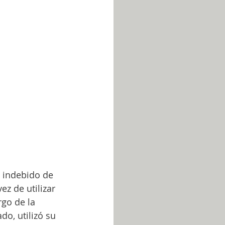
o indebido de 
z de utilizar 
rgo de la 
o, utilizó su 