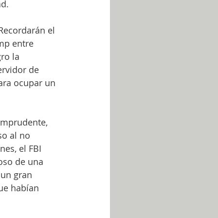
d. 
 Recordarán el 
mp entre 
ro la 
ervidor de 
ara ocupar un 
 imprudente, 
so al no 
es, el FBI 
poso de una 
 un gran 
ue habían 