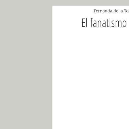
Fernanda de la To
Noviembre 2018
Abril 2018
El fanatismo
Mayo 2018
Mayo 2019
Ju
Noviembre 2019
Diciembre 201