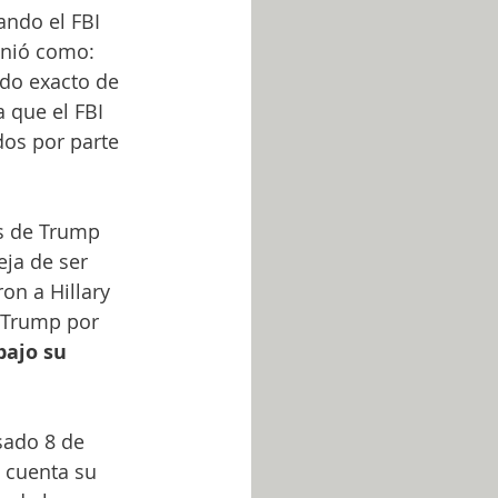
ndo el FBI 
inió como: 
do exacto de 
 que el FBI 
os por parte 
s de Trump 
ja de ser 
on a Hillary 
a Trump por 
ajo su 
sado 8 de 
 cuenta su 