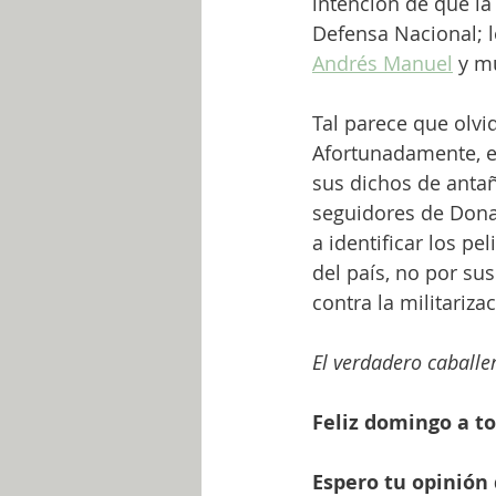
intención de que la
Defensa Nacional; l
Andrés Manuel
 y m
Tal parece que olv
Afortunadamente, ex
sus dichos de antañ
seguidores de Dona
a identificar los pe
del país, no por su
contra la militariza
El verdadero caballer
Feliz domingo a to
Espero tu opinión