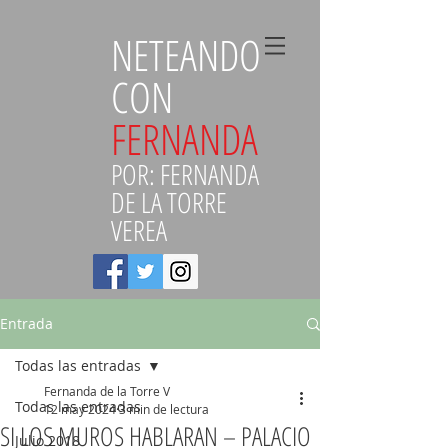
NETEANDO
CON
FERNANDA
POR: FERNANDA
DE LA TORRE
VEREA
Entrada
Todas las entradas
Fernanda de la Torre V
Todas las entradas
12 may 2024
3 min de lectura
SI LOS MUROS HABLARAN – PALACIO
Julio 2018