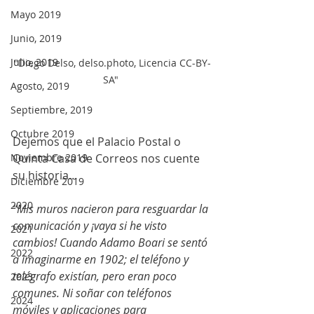
Mayo 2019
Junio, 2019
Julio, 2019
"Diego Delso, delso.photo, Licencia CC-BY-
SA" 
Agosto, 2019
Septiembre, 2019
Octubre 2019
Dejemos que el Palacio Postal o 
Quinta Casa de Correos nos cuente 
Noviembre 2019
su historia…
Diciembre 2019
2020
“Mis muros nacieron para resguardar la 
comunicación y ¡vaya si he visto 
2021
cambios! Cuando Adamo Boari se sentó 
2022
a imaginarme en 1902; el teléfono y 
telégrafo existían, pero eran poco 
2023
comunes. Ni soñar con teléfonos 
2024
móviles y aplicaciones para 