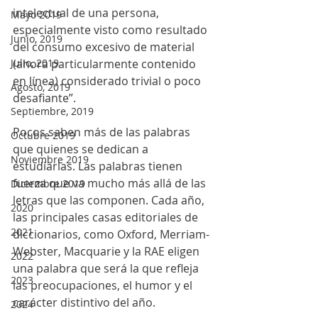
intelectual de una persona, 
Mayo 2019
especialmente visto como resultado 
Junio, 2019
del consumo excesivo de material 
(ahora particularmente contenido 
Julio, 2019
en línea) considerado trivial o poco 
Agosto, 2019
desafiante”.
Septiembre, 2019
Pocos saben más de las palabras 
Octubre 2019
que quienes se dedican a 
Noviembre 2019
estudiarlas. Las palabras tienen 
fuerza que va mucho más allá de las 
Diciembre 2019
letras que las componen. Cada año, 
2020
las principales casas editoriales de 
2021
diccionarios, como Oxford, Merriam-
Webster, Macquarie y la RAE eligen 
2022
una palabra que será la que refleja 
2023
las preocupaciones, el humor y el 
carácter distintivo del año. 
2024