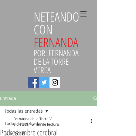
NETEANDO
CON
FERNANDA
POR: FERNANDA
DE LA TORRE
VEREA
Entrada
Todas las entradas
Fernanda de la Torre V
Todas las entradas
8 dic 2024
2 min de lectura
Podredumbre cerebral
Julio 2018