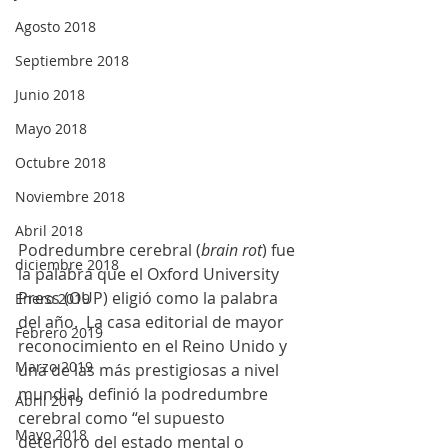
Agosto 2018
Septiembre 2018
Junio 2018
Mayo 2018
Octubre 2018
Noviembre 2018
Abril 2018
Podredumbre cerebral (
brain rot
) fue 
diciembre 2018
la palabra que el Oxford University 
Press (OUP) eligió como la palabra 
Enero 2019
del año.  La casa editorial de mayor 
Febrero 2019
reconocimiento en el Reino Unido y 
Marzo 2019
una de las más prestigiosas a nivel 
mundial, definió la podredumbre 
Abril 2019
cerebral como “el supuesto 
Mayo 2018
deterioro del estado mental o 