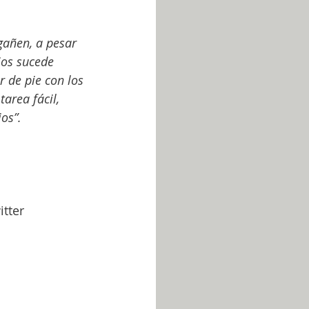
añen, a pesar 
ios sucede 
 de pie con los 
area fácil, 
ios”.
tter 