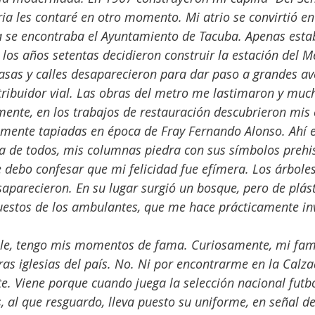
ria les contaré en otro momento. Mi atrio se convirtió en
lla se encontraba el Ayuntamiento de Tacuba. Apenas est
 los años setentas decidieron construir la estación del M
casas y calles desaparecieron para dar paso a grandes av
tribuidor vial. Las obras del metro me lastimaron y muc
ente, en los trabajos de restauración descubrieron mis
emente tapiadas en época de Fray Fernando Alonso. Ahí e
a de todos, mis columnas piedra con sus símbolos prehi
e debo confesar que mi felicidad fue efímera. Los árbole
aparecieron. En su lugar surgió un bosque, pero de plást
uestos de los ambulantes, que me hace prácticamente inv
ible, tengo mis momentos de fama. Curiosamente, mi fam
ras iglesias del país. No. Ni por encontrarme en la Calz
e. Viene porque cuando juega la selección nacional futbó
, al que resguardo, lleva puesto su uniforme, en señal de