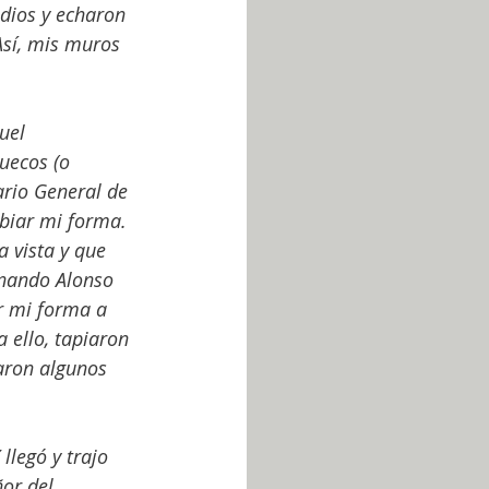
dios y echaron 
sí, mis muros 
uel 
uecos (o 
rio General de 
biar mi forma. 
 vista y que 
rnando Alonso 
r mi forma a 
 ello, tapiaron 
aron algunos 
llegó y trajo 
or del 