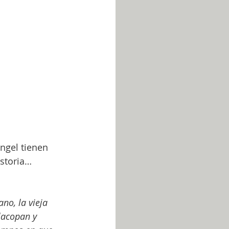
ngel tienen 
storia…
no, la vieja 
lacopan y 