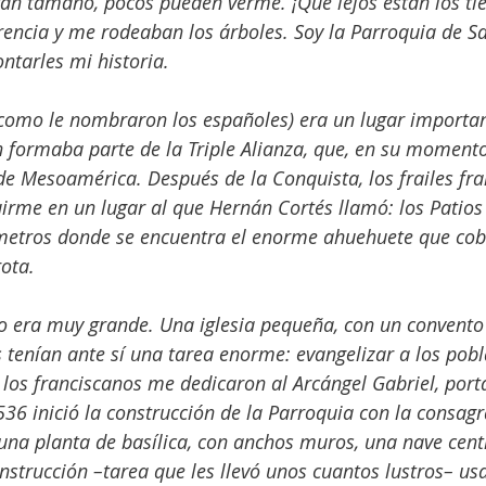
ran tamaño, pocos pueden verme. ¡Qué lejos están los t
rencia y me rodeaban los árboles. Soy la Parroquia de Sa
ntarles mi historia.
como le nombraron los españoles) era un lugar importan
n formaba parte de la Triple Alianza, que, en su momento,
e Mesoamérica. Después de la Conquista, los frailes fra
rme en un lugar al que Hernán Cortés llamó: los Patios 
metros donde se encuentra el enorme ahuehuete que cobi
rota.
no era muy grande. Una iglesia pequeña, con un convento
os tenían ante sí una tarea enorme: evangelizar a los pob
, los franciscanos me dedicaron al Arcángel Gabriel, port
36 inició la construcción de la Parroquia con la consagr
 una planta de basílica, con anchos muros, una nave centr
onstrucción –tarea que les llevó unos cuantos lustros– us