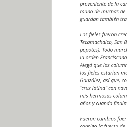
proveniente de la ca
mano de muchas de la
guardan también trad
Los fieles fueron cr
Tecamachalco, San Ba
popotes). Todo marc
la orden Franciscan
Alegó que las column
los fieles estarían 
González, así que, 
“cruz latina” con nav
mis hermosas column
años y cuando finalm
Fueron cambios fuerte
consigo la fuerza de