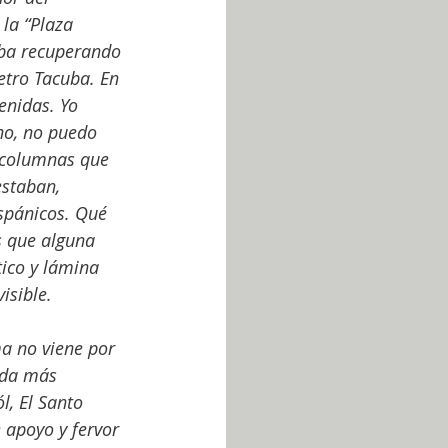
 la “Plaza 
aba recuperando 
etro Tacuba. En 
enidas. Yo 
ho, no puedo 
 columnas que 
staban, 
spánicos. Qué 
s que alguna 
ico y lámina 
isible.
a no viene por 
ada más 
l, El Santo 
 apoyo y fervor 