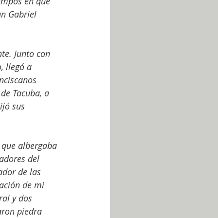
iempos en que 
n Gabriel 
te. Junto con 
 llegó a 
nciscanos 
de Tacuba, a 
jó sus 
 que albergaba 
ladores del 
ador de las 
ación de mi 
al y dos 
aron piedra 