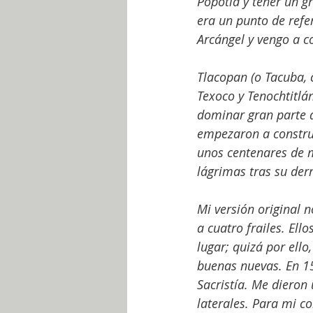
Popotla y tener un g
era un punto de refe
Arcángel y vengo a co
Tlacopan (o Tacuba, 
Texoco y Tenochtitlá
dominar gran parte d
empezaron a construi
unos centenares de 
lágrimas tras su der
Mi versión original 
a cuatro frailes. Ell
lugar; quizá por ello
buenas nuevas. En 15
Sacristía. Me dieron
laterales. Para mi c