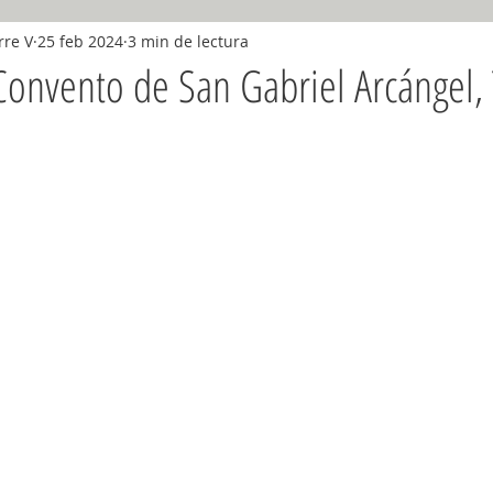
rre V
25 feb 2024
3 min de lectura
diciembre 2018
Enero 2019
Febrero 2019
Marzo 2019
Convento de San Gabriel Arcángel,
nio, 2019
Julio, 2019
Agosto, 2019
Septiembre, 2019
9
2020
2021
2022
2023
2024
2025