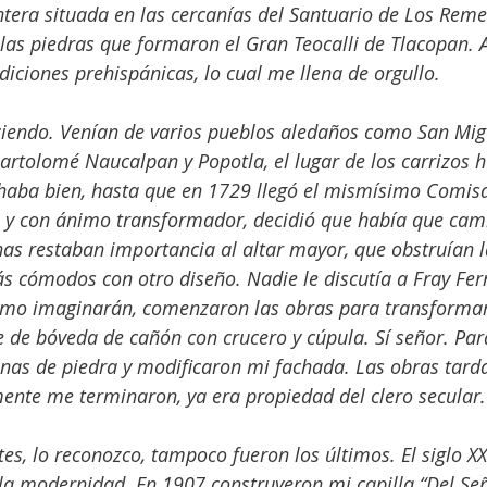
ntera situada en las cercanías del Santuario de Los Reme
s piedras que formaron el Gran Teocalli de Tlacopan. A
iciones prehispánicas, lo cual me llena de orgullo.
eciendo. Venían de varios pueblos aledaños como San Mig
rtolomé Naucalpan y Popotla, el lugar de los carrizos h
haba bien, hasta que en 1729 llegó el mismísimo Comisa
a y con ánimo transformador, decidió que había que cam
as restaban importancia al altar mayor, que obstruían la
más cómodos con otro diseño. Nadie le discutía a Fray Fe
como imaginarán, comenzaron las obras para transforma
e de bóveda de cañón con crucero y cúpula. Sí señor. Para
as de piedra y modificaron mi fachada. Las obras tard
ente me terminaron, ya era propiedad del clero secular.
s, lo reconozco, tampoco fueron los últimos. El siglo XX 
 la modernidad. En 1907 construyeron mi capilla “Del Señ