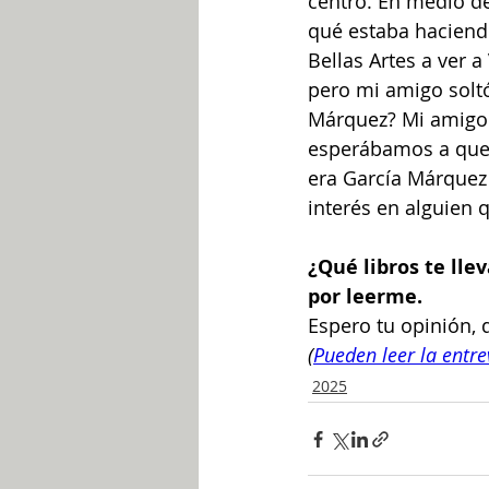
centro. En medio de
qué estaba haciend
Bellas Artes a ver a
pero mi amigo soltó
Márquez? Mi amigo r
esperábamos a que 
era García Márquez 
interés en alguien 
¿Qué libros te lle
por leerme.
Espero tu opinión,
(
Pueden leer la entr
2025