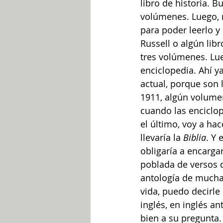
libro de historia. 
volúmenes. Luego, m
para poder leerlo y 
Russell o algún lib
tres volúmenes. Lue
enciclopedia. Ahí y
actual, porque son 
1911, algún volumen
cuando las enciclop
el último, voy a hac
llevaría la 
Biblia
. Y 
obligaría a encarga
poblada de versos 
antología de muchas
vida, puedo decirle
inglés, en inglés an
bien a su pregunta.