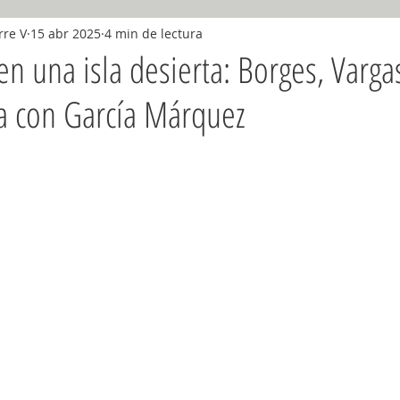
rre V
15 abr 2025
4 min de lectura
diciembre 2018
Enero 2019
Febrero 2019
Marzo 2019
en una isla desierta: Borges, Varga
a con García Márquez
nio, 2019
Julio, 2019
Agosto, 2019
Septiembre, 2019
9
2020
2021
2022
2023
2024
2025