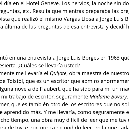
 día en el Hotel Geneve. Los nervios, la noche sin d
reguntas, etc. Resulta que mientras preparaba las pre
ista que realizó el mismo Vargas Llosa a Jorge Luis 
 última de las preguntas de esa entrevista y decidí h
ntó en una entrevista a Jorge Luis Borges en 1963 qué
desierta. ¿Cuáles se llevaría usted?
mente me llevaría el 
Quijote
, obra maestra de nuestr
 de Tolstói, que es un escritor que admiro enormemen
 alguna novela de Flaubert, que ha sido para mí un ma
mi trabajo de escritor, seguramente 
Madame Bovary
.
ner, que es también otro de los escritores que no so
he aprendido más. Y me llevaría, como seguramente en
cho tiempo, una obra muy difícil de leer que me tuvi
ra de Joyce que nunca he podido leer, en la que cada