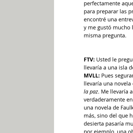
perfectamente aquel
para preparar las p
encontré una entrev
y me gustó mucho la
misma pregunta.
FTV:
 Usted le pregu
llevaría a una isla 
MVLL:
 Pues segura
llevaría una novela
la paz
. Me llevaría
verdaderamente en 
una novela de Faulk
más, sino del que 
desierta pasaría mu
por ejemplo, una ob