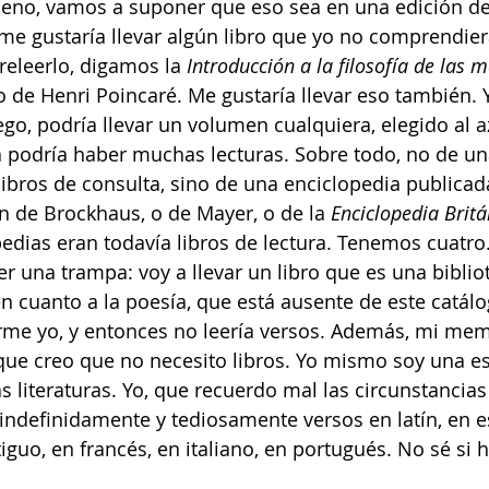
Bueno, vamos a suponer que eso sea en una edición de
e gustaría llevar algún libro que yo no comprendier
releerlo, digamos la 
Introducción a la filosofía de las 
ro de Henri Poincaré. Me gustaría llevar eso también.
go, podría llevar un volumen cualquiera, elegido al a
a podría haber muchas lecturas. Sobre todo, no de un
libros de consulta, sino de una enciclopedia publicad
 de Brockhaus, o de Mayer, o de la 
Enciclopedia Britá
edias eran todavía libros de lectura. Tenemos cuatro.
er una trampa: voy a llevar un libro que es una bibliot
en cuanto a la poesía, que está ausente de este catál
rme yo, y entonces no leería versos. Además, mi mem
que creo que no necesito libros. Yo mismo soy una es
 literaturas. Yo, que recuerdo mal las circunstancias
 indefinidamente y tediosamente versos en latín, en e
tiguo, en francés, en italiano, en portugués. No sé si 