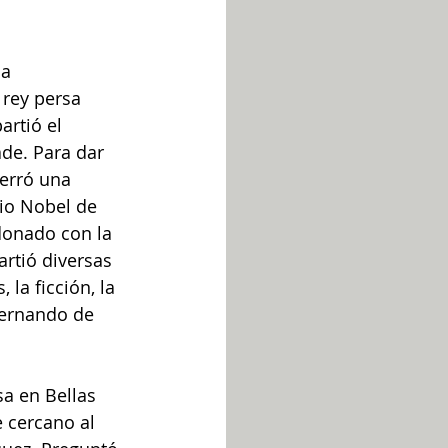
a 
 rey persa 
artió el 
de. Para dar 
cerró una 
io Nobel de 
donado con la 
rtió diversas 
la ficción, la 
Fernando de 
a en Bellas 
 cercano al 