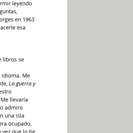
ormir leyendo 
guntas, 
Borges en 1963 
acerle esa 
 libros se 
o idioma. Me 
te, 
La guerra y 
estro 
 Me llevaría 
lo admiro 
 una isla 
era ocupado, 
 vez que lo he 