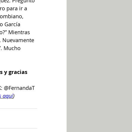
quez. Preguntó 
o para ir a 
olombiano, 
o García 
o?” Mientras 
o. Nuevamente 
”. Mucho 
s y gracias 
 X: @FernandaT
s aquí
)