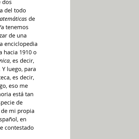
 dos 
a del todo 
matemáticas
 de 
 Ya tenemos 
zar de una 
a enciclopedia 
a hacia 1910 o 
nica
, es decir, 
 Y luego, para 
eca, es decir, 
ogo, eso me 
oria está tan 
pecie de 
 de mi propia 
spañol, en 
he contestado 