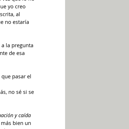
que yo creo 
rita, al 
e no estaría 
a la pregunta 
nte de esa 
 que pasar el 
s, no sé si se 
nación y caída 
o más bien un 