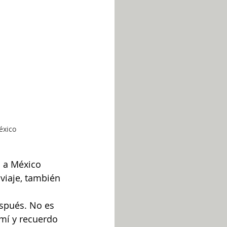
éxico
o a México 
viaje, también 
espués. No es 
mí y recuerdo 