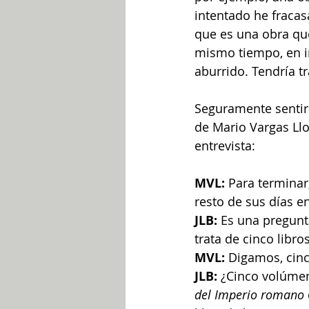
intentado he fracas
que es una obra que
mismo tiempo, en in
aburrido. Tendría tr
Seguramente sentirá
de Mario Vargas Llo
entrevista:
MVL:
 Para terminar
resto de sus días en
JLB:
 Es una pregunt
trata de cinco libr
MVL:
 Digamos, cin
JLB:
 ¿Cinco volúmen
del Imperio romano