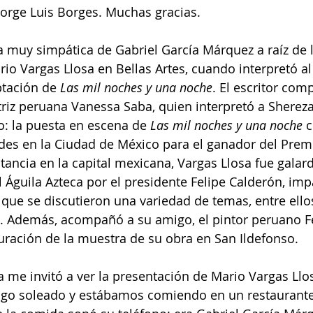
 Jorge Luis Borges. Muchas gracias.
 muy simpática de Gabriel García Márquez a raíz de l
io Vargas Llosa en Bellas Artes, cuando interpretó al
tación de 
Las mil noches y una noche
. El escritor comp
triz peruana Vanessa Saba, quien interpretó a Shereza
: la puesta en escena de 
Las mil noches y una noche
 
des en la Ciudad de México para el ganador del Prem
tancia en la capital mexicana, Vargas Llosa fue galar
Águila Azteca por el presidente Felipe Calderón, impa
que se discutieron una variedad de temas, entre ellos, 
er. Además, acompañó a su amigo, el pintor peruano 
guración de la muestra de su obra en San Ildefonso.
 me invitó a ver la presentación de Mario Vargas Llos
ngo soleado y estábamos comiendo en un restaurante