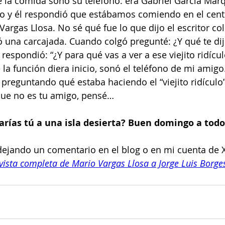
 la comida sonó su teléfono: era Gabriel García Már
o y él respondió que estábamos comiendo en el centr
 Vargas Llosa. No sé qué fue lo que dijo el escritor c
 una carcajada. Cuando colgó pregunté: ¿Y qué te dij
espondió: “¿Y para qué vas a ver a ese viejito ridícul
la función diera inicio, sonó el teléfono de mi amig
preguntando qué estaba haciendo el “viejito ridículo
que no es tu amigo, pensé…
varías tú a una isla desierta? Buen domingo a todo
 dejando un comentario en el blog o en mi cuenta de
evista completa de Mario Vargas Llosa a Jorge Luis Borge