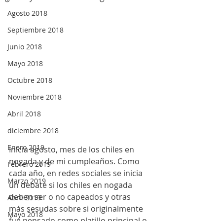
Agosto 2018
Septiembre 2018
Junio 2018
Mayo 2018
Octubre 2018
Noviembre 2018
Abril 2018
diciembre 2018
Enero 2019
Inicia agosto, mes de los chiles en 
nogada y de mi cumpleaños. Como 
Febrero 2019
cada año, en redes sociales se inicia 
Marzo 2019
un debate si los chiles en nogada 
deben ser o no capeados y otras 
Abril 2019
más sesudas sobre si originalmente 
Mayo 2018
fue pensado como platillo principal o 