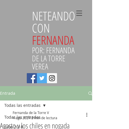
NETEANDO
CON
FERNANDA
POR: FERNANDA
DE LA TORRE
VEREA
Entrada
Todas las entradas
Fernanda de la Torre V
Todas las entradas
4 ago 2024
2 min de lectura
Agosto y los chiles en nogada
Julio 2018