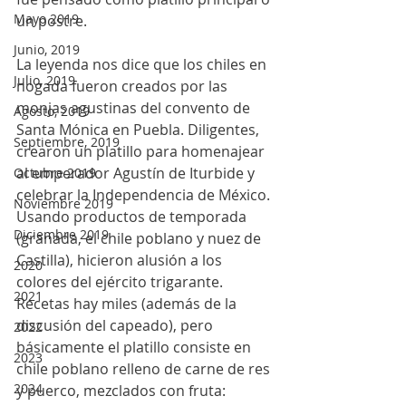
Mayo 2019
un postre. 
Junio, 2019
La leyenda nos dice que los chiles en 
Julio, 2019
nogada fueron creados por las 
monjas agustinas del convento de 
Agosto, 2019
Santa Mónica en Puebla. Diligentes, 
Septiembre, 2019
crearon un platillo para homenajear 
al emperador Agustín de Iturbide y 
Octubre 2019
celebrar la Independencia de México. 
Noviembre 2019
Usando productos de temporada 
Diciembre 2019
(granada, el chile poblano y nuez de 
Castilla), hicieron alusión a los 
2020
colores del ejército trigarante. 
2021
Recetas hay miles (además de la 
discusión del capeado), pero 
2022
básicamente el platillo consiste en 
2023
chile poblano relleno de carne de res 
2024
y puerco, mezclados con fruta: 