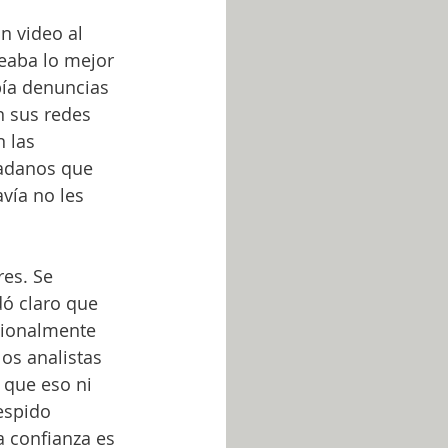
n video al 
eaba lo mejor 
bía denuncias 
n sus redes 
 las 
dadanos que 
vía no les 
es. Se 
ó claro que 
icionalmente 
os analistas 
 que eso ni 
espido 
a confianza es 