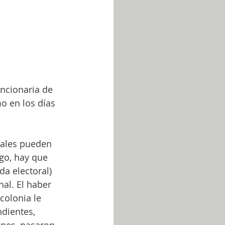
ncionaria de 
o en los días 
iales pueden 
go, hay que 
da electoral) 
nal. El haber 
colonia le 
dientes, 