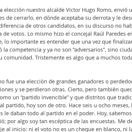
 la elección nuestro alcalde Victor Hugo Romo, envió u
es de cerrarlo, en dónde aceptaba su derrota y le des
 diferencia de otros candidatos, en su discurso no ha
 de votos. Lo mismo hizo el concejal Raúl Paredes e
e, lo importante es entender que una vez que finalizan
ó la competencia y ya no son “adversarios”, sino ciu
su comunidad. Tristemente es algo que a muchos toda
o fue una elección de grandes ganadores o perdedor
ones y se perdieron otras. Cierto, pero también qued
como un “partido invencible” y que distritos que trad
al partido, hoy son de otro. Hace seis u ocho meses, l
as le daban todo al partido en el poder. Hoy, sabemos
; por algo soy tan escéptica de las encuestas. Me d
je al inicio: ni el voto no es un cheque en blanco, ni l