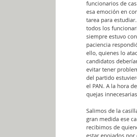
funcionarios de cas
esa emoción en con
tarea para estudiar
todos los funcionar
siempre estuvo con 
paciencia respondió
ello, quienes lo ata
candidatos deberían
evitar tener proble
del partido estuvier
el PAN. A la hora d
quejas innecesarias
Salimos de la casil
gran medida ese can
recibimos de quienes
estar enojados por