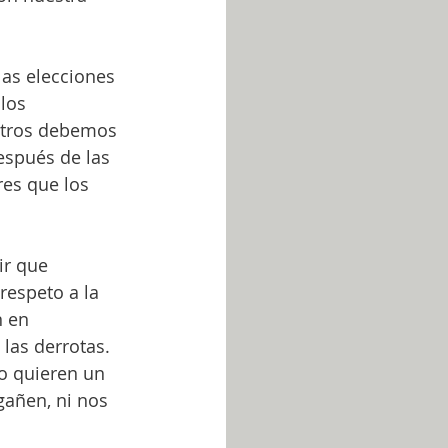
las elecciones 
los 
sotros debemos 
espués de las 
res que los 
ir que 
respeto a la 
n en 
las derrotas. 
o quieren un 
gañen, ni nos 