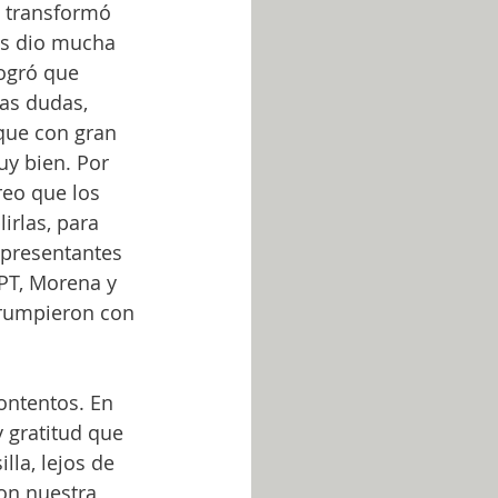
E transformó 
os dio mucha 
logró que 
as dudas, 
que con gran 
y bien. Por 
reo que los 
irlas, para 
epresentantes 
 PT, Morena y 
rrumpieron con 
ontentos. En 
 gratitud que 
lla, lejos de 
on nuestra 