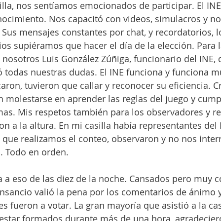
illa, nos sentíamos emocionados de participar. El IN
ocimiento. Nos capacitó con videos, simulacros y n
. Sus mensajes constantes por chat, y recordatorios, 
ios supiéramos que hacer el día de la elección. Para l
nosotros Luis González Zúñiga, funcionario del INE, 
 todas nuestras dudas. El INE funciona y funciona mu
caron, tuvieron que callar y reconocer su eficiencia. C
 molestarse en aprender las reglas del juego y cumpl
mas. Mis respetos también para los observadores y r
on a la altura. En mi casilla había representantes del
e que realizamos el conteo, observaron y no nos inte
. Todo en orden. 
la a eso de las diez de la noche. Cansados pero muy c
sancio valió la pena por los comentarios de ánimo y
 fueron a votar. La gran mayoría que asistió a la casi
 estar formados durante más de una hora, agradecier