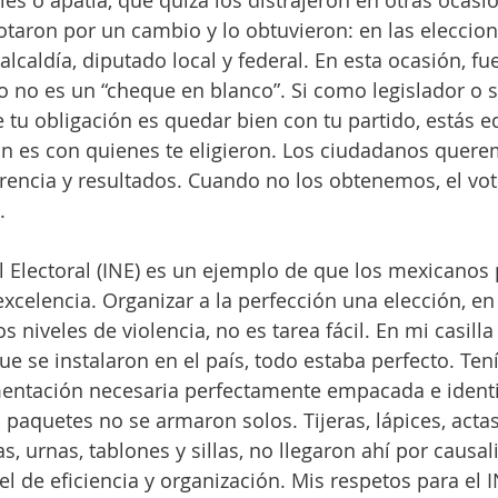
es o apatía, que quizá los distrajeron en otras ocasi
taron por un cambio y lo obtuvieron: en las eleccion
caldía, diputado local y federal. En esta ocasión, fue
to no es un “cheque en blanco”. Si como legislador o s
 tu obligación es quedar bien con tu partido, estás e
n es con quienes te eligieron. Los ciudadanos quere
rencia y resultados. Cuando no los obtenemos, el vot
. 
al Electoral (INE) es un ejemplo de que los mexicano
excelencia. Organizar a la perfección una elección, e
 niveles de violencia, no es tarea fácil. En mi casilla 
que se instalaron en el país, todo estaba perfecto. Te
mentación necesaria perfectamente empacada e identi
s paquetes no se armaron solos. Tijeras, lápices, actas,
as, urnas, tablones y sillas, no llegaron ahí por causal
el de eficiencia y organización. Mis respetos para el I