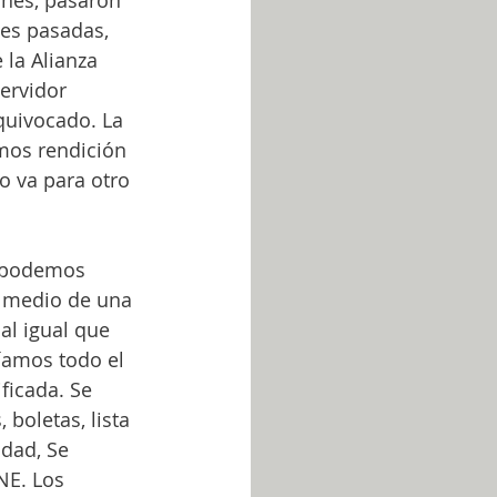
ones, pasaron 
es pasadas, 
 la Alianza 
ervidor 
quivocado. La 
mos rendición 
o va para otro 
s podemos 
n medio de una 
al igual que 
níamos todo el 
ficada. Se 
 boletas, lista 
idad, Se 
NE. Los 