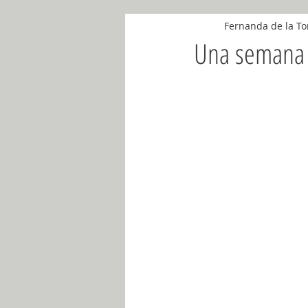
Fernanda de la To
Noviembre 2018
Abril 2018
Una semana d
Mayo 2018
Mayo 2019
Ju
Noviembre 2019
Diciembre 201