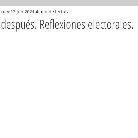
rre V
12 jun 2021
4 min de lectura
diciembre 2018
Enero 2019
Febrero 2019
Marzo 2019
espués. Reflexiones electorales.
nio, 2019
Julio, 2019
Agosto, 2019
Septiembre, 2019
9
2020
2021
2022
2023
2024
2025