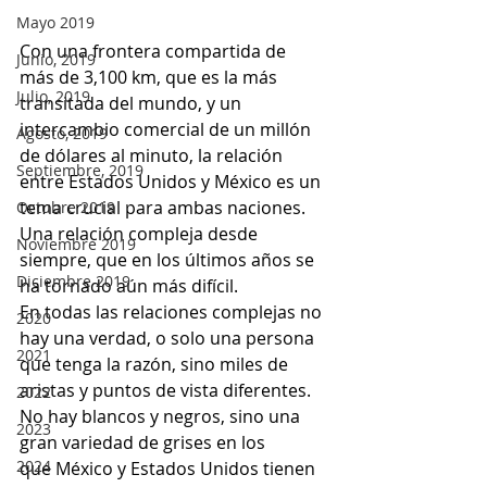
Mayo 2019
Con una frontera compartida de 
Junio, 2019
más de 3,100 km, que es la más 
Julio, 2019
transitada del mundo, y un 
intercambio comercial de un millón 
Agosto, 2019
de dólares al minuto, la relación 
Septiembre, 2019
entre Estados Unidos y México es un 
tema crucial para ambas naciones. 
Octubre 2019
Una relación compleja desde 
Noviembre 2019
siempre, que en los últimos años se 
Diciembre 2019
ha tornado aún más difícil.
En todas las relaciones complejas no 
2020
hay una verdad, o solo una persona 
2021
que tenga la razón, sino miles de 
aristas y puntos de vista diferentes. 
2022
No hay blancos y negros, sino una 
2023
gran variedad de grises en los 
2024
que México y Estados Unidos tienen 