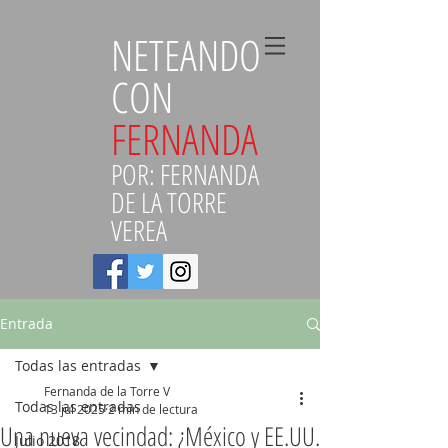
NETEANDO
CON
FERNANDA
POR: FERNANDA
DE LA TORRE
VEREA
Entrada
Todas las entradas
Fernanda de la Torre V
Todas las entradas
13 jul 2025
2 min de lectura
Una nueva vecindad: ¿México y EE.UU.
Julio 2018