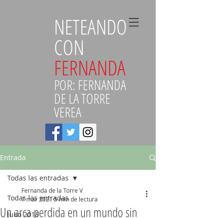
NETEANDO
CON
FERNANDA
POR: FERNANDA
DE LA TORRE
VEREA
Entrada
Todas las entradas
Fernanda de la Torre V
Todas las entradas
7 mar 2021
5 min de lectura
Un arca perdida en un mundo sin
Julio 2018