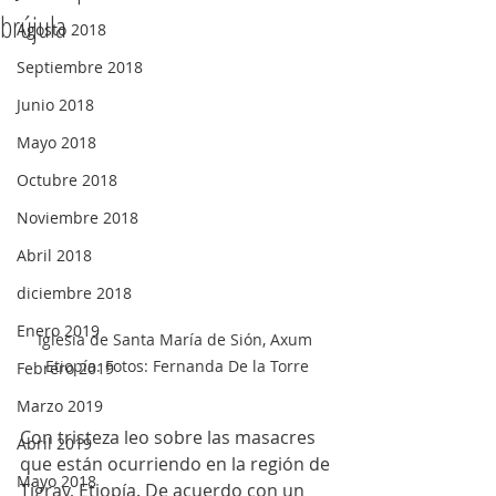
brújula
Agosto 2018
Septiembre 2018
Junio 2018
Mayo 2018
Octubre 2018
Noviembre 2018
Abril 2018
diciembre 2018
Enero 2019
Iglesia de Santa María de Sión, Axum 
Etiopía. Fotos: Fernanda De la Torre
Febrero 2019
Marzo 2019
Con tristeza leo sobre las masacres 
Abril 2019
que están ocurriendo en la región de 
Mayo 2018
Tigray, Etiopía. De acuerdo con un 