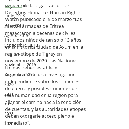
reporte
 de la organización de 
Mayo 2019
Derechos Humanos Human Rights 
Junio, 2019
Watch publicado el 5 de marzo “Las 
Julio, 2019
fuerzas armadas de Eritrea 
masacraron a decenas de civiles, 
Agosto, 2019
incluidos niños de tan solo 13 años, 
Septiembre, 2019
en la histórica ciudad de Axum en la 
región etíope de Tigray en 
Octubre 2019
noviembre de 2020. Las Naciones 
Noviembre 2019
Unidas deben establecer 
urgentemente una investigación 
Diciembre 2019
independiente sobre los crímenes 
2020
de guerra y posibles crímenes de 
2021
lesa humanidad en la región para 
allanar el camino hacia la rendición 
2022
de cuentas, y las autoridades etíopes 
2023
deben otorgarle acceso pleno e 
inmediato”. 
2024