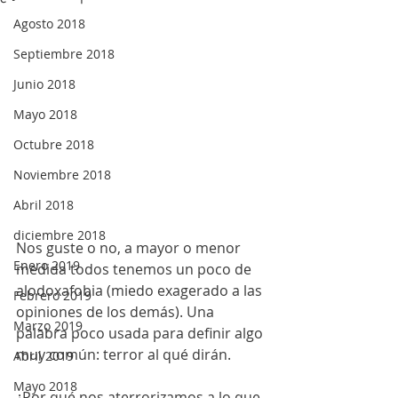
Agosto 2018
Septiembre 2018
Junio 2018
Mayo 2018
Octubre 2018
Noviembre 2018
Abril 2018
diciembre 2018
Nos guste o no, a mayor o menor 
Enero 2019
medida todos tenemos un poco de 
alodoxafobia (miedo exagerado a las 
Febrero 2019
opiniones de los demás). Una 
Marzo 2019
palabra poco usada para definir algo 
muy común: terror al qué dirán.
Abril 2019
Mayo 2018
¿Por qué nos aterrorizamos a lo que 