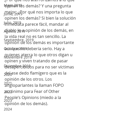
Mayo 2019
opinen los demás? Y una pregunta 
mejor: ¿Por qué nos importa lo que 
Junio, 2019
opinen los demás? Si bien la solución 
Julio, 2019
inmediata parece fácil, mandar al 
diablo lo a opinión de los demás, en 
Agosto, 2019
la vida real no es tan sencillo. La 
Septiembre, 2019
opinión de los demás es importante 
aunque no debería serlo. Hay a 
Octubre 2019
quienes aterra lo que otros digan u 
Noviembre 2019
opinen y viven tratando de pasar 
Diciembre 2019
desapercibidos para no ser víctimas 
del ese dedo flamígero que es la 
2020
opinión de los otros. Los 
2021
angloparlantes la llaman FOPO 
acrónimo para Fear of Other 
2022
People’s Opinions (miedo a la 
2023
opinión de los demás).
2024