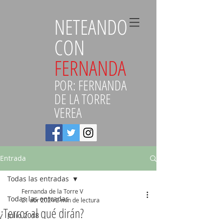
NETEANDO
CON
FERNANDA
POR: FERNANDA
DE LA TORRE
VEREA
Entrada
Todas las entradas
Fernanda de la Torre V
Todas las entradas
21 abr 2024
2 min de lectura
¿Terror al qué dirán?
Julio 2018