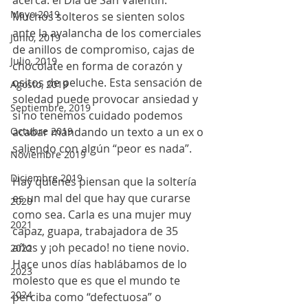
Mayo 2019
Muchos solteros se sienten solos 
ante la avalancha de los comerciales 
Junio, 2019
de anillos de compromiso, cajas de 
Julio, 2019
chocolate en forma de corazón y 
ositos de peluche. Esta sensación de 
Agosto, 2019
soledad puede provocar ansiedad y 
Septiembre, 2019
si no tenemos cuidado podemos 
acabar mandando un texto a un ex o 
Octubre 2019
saliendo con algún “peor es nada”.
Noviembre 2019
Diciembre 2019
Hay quienes piensan que la soltería 
es un mal del que hay que curarse 
2020
como sea. Carla es una mujer muy 
2021
capaz, guapa, trabajadora de 35 
años y ¡oh pecado! no tiene novio. 
2022
Hace unos días hablábamos de lo 
2023
molesto que es que el mundo te 
2024
perciba como “defectuosa” o 