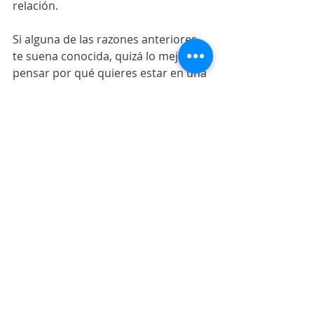
relación.
Si alguna de las razones anteriores 
te suena conocida, quizá lo mejor es 
pensar por qué quieres estar en una 
relación. Quizá sea un buen tiempo 
para empezar a mejor a la relación 
más importante de tu vida que es la 
que tienes contigo mismo.
Buen domingo. 
Gracias
 por leerme.
Espero tu opinión dejando un 
comentario en el blog, en mi cuenta 
de Twitter @FernandaT o enviando 
un correo a: 
info@neteandoconfernanda.com
2022