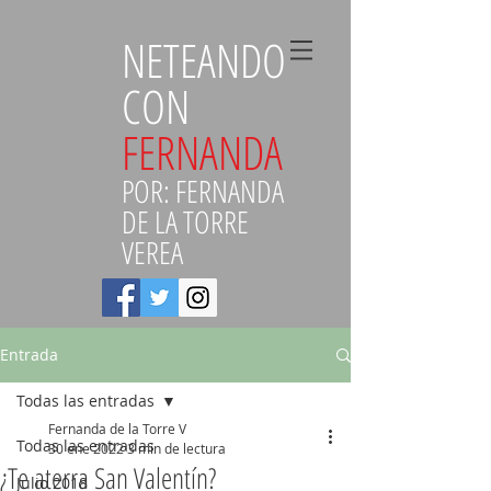
NETEANDO
CON
FERNANDA
POR: FERNANDA
DE LA TORRE
VEREA
Entrada
Todas las entradas
Fernanda de la Torre V
Todas las entradas
30 ene 2022
3 min de lectura
¿Te aterra San Valentín?
Julio 2018