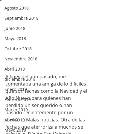
Agosto 2018
Septiembre 2018
Junio 2018
Mayo 2018
Octubre 2018
Noviembre 2018
Abril 2018
A fines del año pasado, me 
diciembre 2018
comentaba una amiga de lo difíciles 
Enero 2019
que son fechas como la Navidad y el 
Año Nuevo para quienes han 
Febrero 2019
perdido un ser querido o han 
Marzo 2019
pasado recientemente por un 
divorcio. Malas noticias. Otra de las 
Abril 2019
fechas que aterroriza a muchos se 
Mayo 2018
acerca: el Día de San Valentín. 