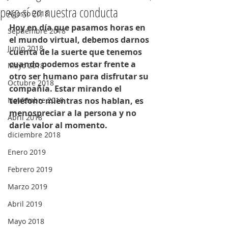
pero sí en nuestra conducta
Agosto 2018
Hoy en día que pasamos horas en 
Septiembre 2018
el mundo virtual, debemos darnos 
Junio 2018
cuenta de la suerte que tenemos 
cuando podemos estar frente a 
Mayo 2018
otro ser humano para disfrutar su 
Octubre 2018
compañía. Estar mirando el 
Noviembre 2018
teléfono mientras nos hablan, es 
menospreciar a la persona y no 
Abril 2018
darle valor al momento. 
diciembre 2018
Enero 2019
Febrero 2019
Marzo 2019
Abril 2019
Mayo 2018