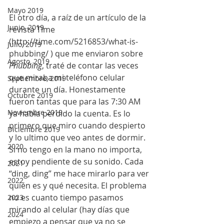
Mayo 2019
El otro día, a raíz de un artículo de la 
Junio, 2019
revista Time 
(http://time.com/5216853/what-is-
Julio, 2019
phubbing/ ) que me enviaron sobre 
Agosto, 2019
Phubbing
, traté de contar las veces 
que miraba mi teléfono celular 
Septiembre, 2019
durante un día. Honestamente 
Octubre 2019
fueron tantas que para las 7:30 AM 
Noviembre 2019
ya había perdido la cuenta. Es lo 
primero que miro cuando despierto 
Diciembre 2019
y lo ultimo que veo antes de dormir. 
2020
Si no tengo en la mano no importa, 
estoy pendiente de su sonido. Cada 
2021
“ding, ding” me hace mirarlo para ver 
2022
quién es y qué necesita. El problema 
no es cuanto tiempo pasamos 
2023
mirando al celular (hay días que 
2024
empiezo a pensar que ya no se 