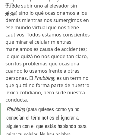
2025
puede subir uno al elevador sin 
ellos) sino lo qué ocasionamos a los 
2026
demás mientras nos sumergimos en 
ese mundo virtual que nos tiene 
cautivos. Todos estamos conscientes 
que mirar el celular mientras 
manejamos es causa de accidentes; 
lo que quizá no nos quede tan claro, 
son los problemas que ocasiona 
cuando lo usamos frente a otras 
personas. El 
Phubbing
, es un termino 
que quizá no forma parte de nuestro 
léxico cotidiano, pero sí de nuestra 
conducta.
Phubbing
 (para quienes como yo no 
conocían el término) es el ignorar a 
alguien con el que estás hablando para 
mirar tu celular. No hay palabra 