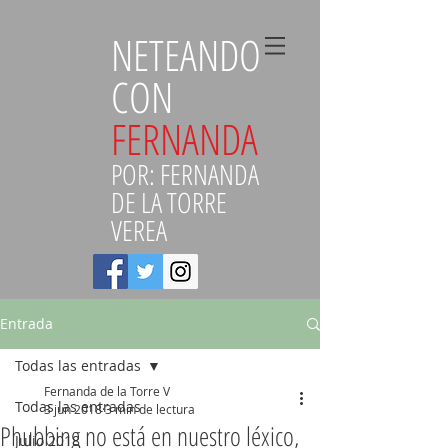
NETEANDO
CON
FERNANDA
POR: FERNANDA
DE LA TORRE
VEREA
Entrada
Todas las entradas
Fernanda de la Torre V
Todas las entradas
3 jun 2018
3 min de lectura
Phubbing no está en nuestro léxico,
Julio 2018