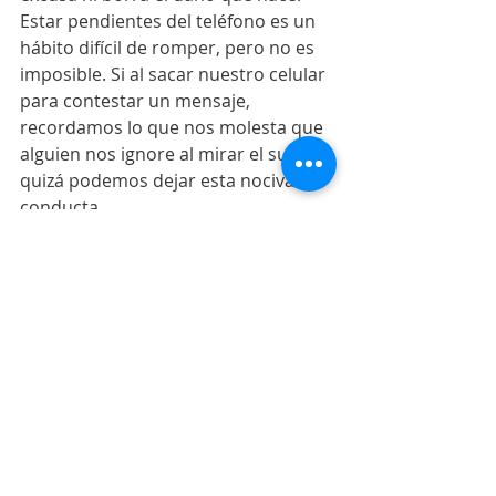
Estar pendientes del teléfono es un 
hábito difícil de romper, pero no es 
imposible. Si al sacar nuestro celular 
para contestar un mensaje, 
recordamos lo que nos molesta que 
alguien nos ignore al mirar el suyo, 
quizá podemos dejar esta nociva 
conducta. 
Me gustaría oír tu opinión. Deja por 
aquí un comentario o escribe a: 
info@neteandoconfernanda.com
 o 
en Twitter @FernandaT
Junio 2018