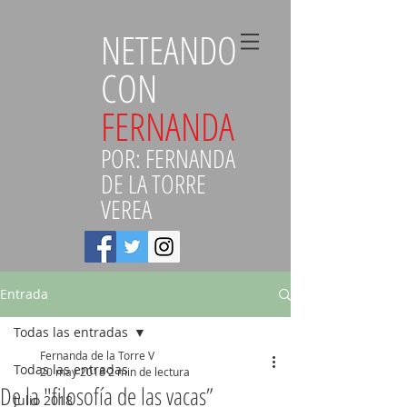
NETEANDO
CON
FERNANDA
POR: FERNANDA
DE LA TORRE
VEREA
Entrada
Todas las entradas
Fernanda de la Torre V
Todas las entradas
20 may 2018
2 min de lectura
De la "filosofía de las vacas”
Julio 2018