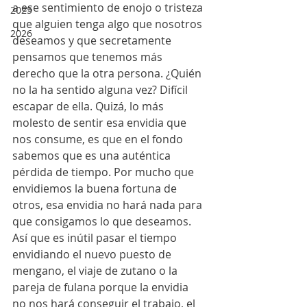
a ese sentimiento de enojo o tristeza 
2025
que alguien tenga algo que nosotros 
2026
deseamos y que secretamente 
pensamos que tenemos más 
derecho que la otra persona. ¿Quién 
no la ha sentido alguna vez? Difícil 
escapar de ella. Quizá, lo más 
molesto de sentir esa envidia que 
nos consume, es que en el fondo 
sabemos que es una auténtica 
pérdida de tiempo. Por mucho que 
envidiemos la buena fortuna de 
otros, esa envidia no hará nada para 
que consigamos lo que deseamos. 
Así que es inútil pasar el tiempo 
envidiando el nuevo puesto de 
mengano, el viaje de zutano o la 
pareja de fulana porque la envidia 
no nos hará conseguir el trabajo, el 