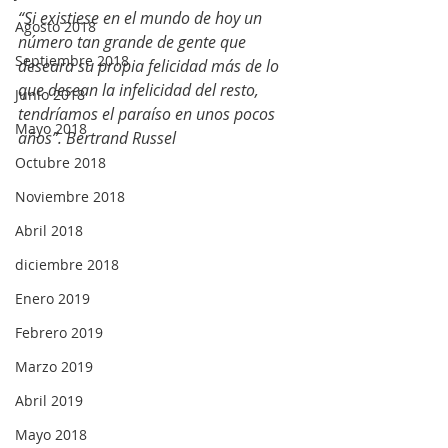
“Si existiese en el mundo de hoy un 
Agosto 2018
número tan grande de gente que 
Septiembre 2018
deseara su propia felicidad más de lo 
que desean la infelicidad del resto, 
Junio 2018
tendríamos el paraíso en unos pocos 
Mayo 2018
años”. Bertrand Russel
Octubre 2018
Noviembre 2018
Abril 2018
diciembre 2018
Enero 2019
Febrero 2019
Marzo 2019
Abril 2019
Mayo 2018