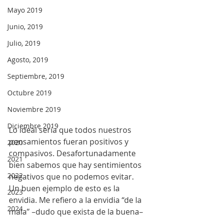
Mayo 2019
Junio, 2019
Julio, 2019
Agosto, 2019
Septiembre, 2019
Octubre 2019
Noviembre 2019
Diciembre 2019
Lo ideal sería que todos nuestros 
pensamientos fueran positivos y 
2020
compasivos. Desafortunadamente 
2021
bien sabemos que hay sentimientos 
2022
negativos que no podemos evitar. 
Un buen ejemplo de esto es la 
2023
envidia. Me refiero a la envidia “de la 
2024
mala” –dudo que exista de la buena– 