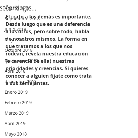
señoritingos…
Agosto 2018
El trato a los demás es importante. 
Septiembre 2018
Desde luego que es una deferencia 
Junio 2018
a los otros, pero sobre todo, habla 
de nosotros mismos. La forma en 
Mayo 2018
que tratamos a los que nos 
Octubre 2018
rodean, revela nuestra educación 
Noviembre 2018
(o carencia de ella) nuestras 
prioridades y creencias. Si quieres 
Abril 2018
conocer a alguien fíjate como trata 
diciembre 2018
a sus semejantes.
Enero 2019
Febrero 2019
Marzo 2019
Abril 2019
Mayo 2018