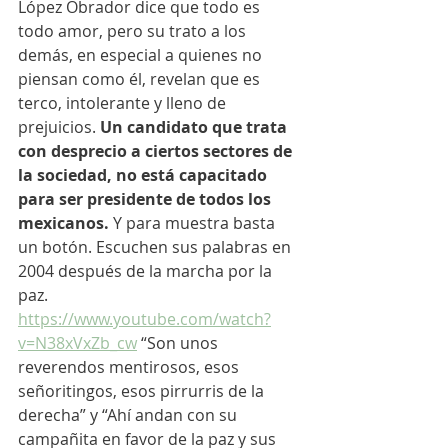
López Obrador dice que todo es 
todo amor, pero su trato a los 
demás, en especial a quienes no 
piensan como él, revelan que es 
terco, intolerante y lleno de 
prejuicios.
 Un candidato que trata 
con desprecio a ciertos sectores de 
la sociedad, no está capacitado 
para ser presidente de todos los 
mexicanos.
 Y para muestra basta 
un botón. Escuchen sus palabras en 
2004 después de la marcha por la 
paz. 
https://www.youtube.com/watch?
v=N38xVxZb_cw
 “Son unos 
reverendos mentirosos, esos 
señoritingos, esos pirrurris de la 
derecha” y “Ahí andan con su 
campañita en favor de la paz y sus 