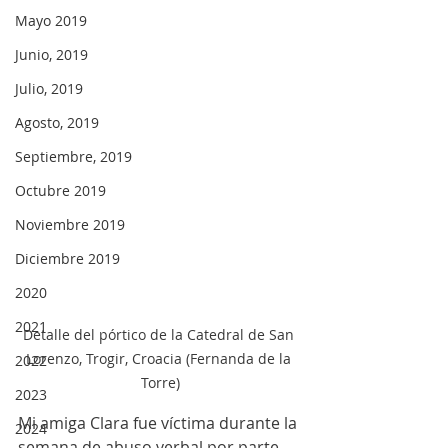
Mayo 2019
Junio, 2019
Julio, 2019
Agosto, 2019
Septiembre, 2019
Octubre 2019
Noviembre 2019
Diciembre 2019
2020
2021
Detalle del pórtico de la Catedral de San 
Lorenzo, Trogir, Croacia (Fernanda de la 
2022
Torre)
2023
Mi amiga Clara fue víctima durante la 
2024
semana de abuso verbal por parte 