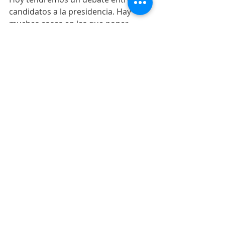
candidatos a la presidencia. Hay 
muchas cosas en las que poner 
atención, pero sobre todo, 
fijémonos en lo que su trato a otros 
revela de ellos mismos.
Buen domingo a todos.
Me gustaría oír tu opinión. Deja 
por aquí un comentario o escribe 
a: 
info@neteandoconfernanda.com
 o 
en Twitter @FernandaT
Abril 2018