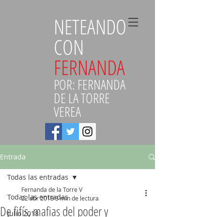
NETEANDO
CON
FERNANDA
POR: FERNANDA
DE LA TORRE
VEREA
Entrada
Todas las entradas
Fernanda de la Torre V
Todas las entradas
22 abr 2018
3 min de lectura
De fifís, mafias del poder y
Julio 2018