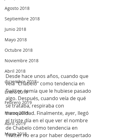
Agosto 2018
Septiembre 2018
Junio 2018
Mayo 2018
Octubre 2018
Noviembre 2018
Abril 2018
Desde hace unos años, cuando que 
diciembre 2018
veía “Chabelo” como tendencia en 
Twitter, temía que le hubiese pasado 
Enero 2019
algo. Después, cuando veía de qué 
Febrero 2019
se trataba, respiraba con 
tranquilidad. Finalmente, ayer, llegó 
Marzo 2019
el triste día en el que ver el nombre 
Abril 2019
de Chabelo cómo tendencia en 
Mayo 2018
Twitter no era por haber despertado 