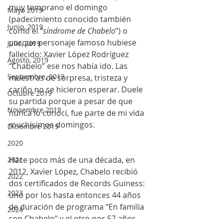
muy temprano el domingo 
Mayo 2019
(padecimiento conocido también 
Junio, 2019
como el “
síndrome de Chabelo
”) o 
porque personaje famoso hubiese 
Julio, 2019
fallecido: Xavier López Rodríguez 
Agosto, 2019
“Chabelo” ese nos había ido. Las 
Septiembre, 2019
muestras de sorpresa, tristeza y 
cariño no se hicieron esperar. Duele 
Octubre 2019
su partida porque a pesar de que 
Noviembre 2019
nunca lo conocí, fue parte de mi vida 
muchísimos domingos. 
Diciembre 2019
2020
Hace poco más de una década, en 
2021
2012, Xavier López, Chabelo recibió 
2022
dos certificados de Records Guiness: 
2023
uno por los hasta entonces 44 años 
de duración de programa “En familia 
2024
con Chabelo” y el otro por 57 años 