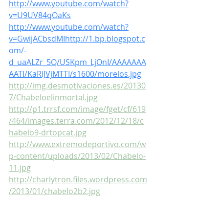
http://www.youtube.com/watch?
v=U9UV84qOaKs
http://www.youtube.com/watch?
v=GwijACbsdMI
http://1.bp.blogspot.c
om/-
d_uaALZr_5Q/USKpm_LjOnI/AAAAAAA
AATI/KaRIJVjMTTI/s1600/morelos.jpg
http://img.desmotivaciones.es/20130
7/Chabeloelinmortal.jpg
http://p1.trrsf.com/image/fget/cf/619
/464/images.terra.com/2012/12/18/c
habelo9-drtopcat.jpg
http://www.extremodeportivo.com/w
p-content/uploads/2013/02/Chabelo-
11.jpg
http://charlytron.files.wordpress.com
/2013/01/chabelo2b2.jpg