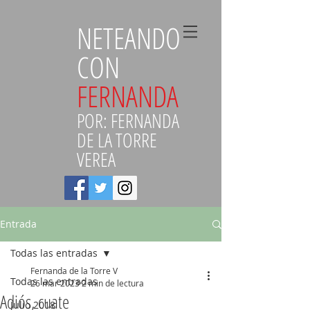
NETEANDO
CON
FERNANDA
POR: FERNANDA
DE LA TORRE
VEREA
Entrada
Todas las entradas
Fernanda de la Torre V
Todas las entradas
26 mar 2023
2 min de lectura
Adiós, cuate
Julio 2018